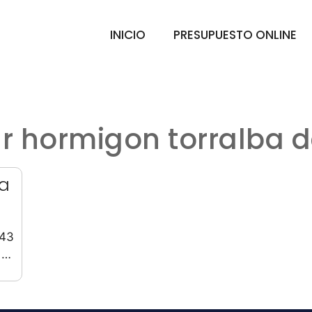
INICIO
PRESUPUESTO ONLINE
r hormigon torralba d
ba
643
 …